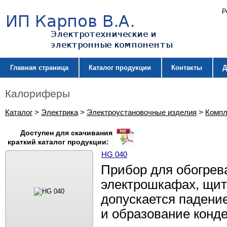
Р
Главная страница
Каталог продукции
Контакты
Д
Калориферы
Каталог
>
Электрика
>
Электроустановочные изделия
>
Комп
Доступен для скачивания
краткий каталог продукции:
HG 040
Прибор для обогрев
электрошкафах, щит
допускается падени
и образование конд